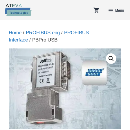
Skip
Menu
to
content
Home
/
PROFIBUS eng
/
PROFIBUS
Interface
/ PBPro USB