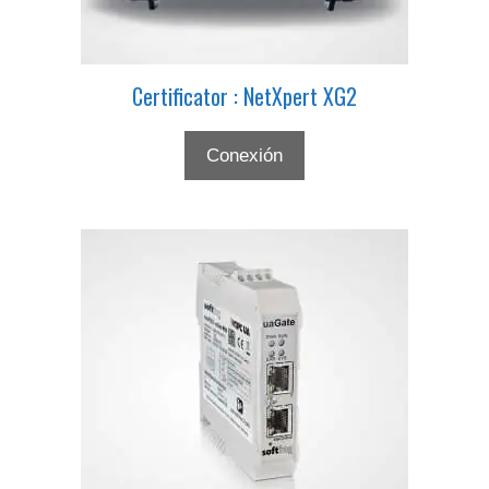
en
la
página
Certificator : NetXpert XG2
de
producto
Conexión