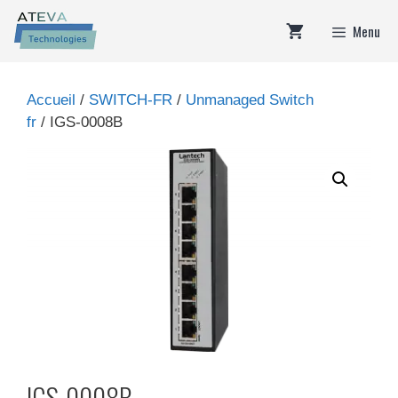
Aller
Menu
au
contenu
Accueil
/
SWITCH-FR
/
Unmanaged Switch
fr
/ IGS-0008B
IGS-0008B